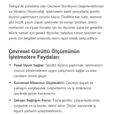
Türkiye’de yürürlükte olan Çevresel Gürültünün Değerlendirilmesi
ve Yönetimi Yönetmeliği, işletmelerin belirli periyotlarla gürültü
ölçümü yaptırmasını zorunlu kılıyor. Özellikle bar, kafe, restoran
gibi müzik yayını yapan işletmeler ile sanayi tesisleri, üretim
merkezleri ve inşaat firmaları için bu ölçümler yasal bir gereklilik.
Müzik ruhsatı için gerekli ölçümler, belediye ruhsat işlemleri ve
çevre izin belgeleri sırasında resmi rapor olarak talep ediliyor.
Çevresel Gürültü Ölçümünün
İşletmelere Faydaları
Yasal Uyum Sağlar:
Gürültü ölçümü yaptırmak, işletmenizin
mevcut yönetmeliklere uygun çalışmasını sağlar ve olası
cezaların önüne geçer.
Kurumsal İtibarınızı Güçlendirir:
Çevreye duyarlı bir
yaklaşım sergileyerek müşterileriniz ve iş ortaklarınız
nezdinde güven kazanırsınız.
Çalışan Sağlığını Korur:
Fazla gürültü, çalışanlarda stres,
yorgunluk ve iş kazası riskini artırır. Ölçüm sayesinde iş
hijyeni şartlarını iyileştirebilirsiniz.