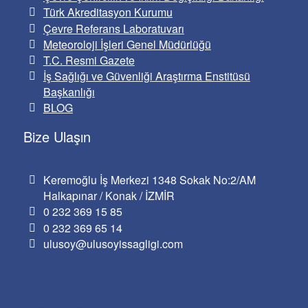
Türk Akreditasyon Kurumu
Çevre Referans Laboratuvarı
Meteoroloji İşleri Genel Müdürlüğü
T.C. Resmi Gazete
İş Sağlığı ve Güvenliği Araştırma Enstitüsü
Başkanlığı
BLOG
Bize Ulaşın
Keremoğlu İş Merkezi 1348 Sokak No:2/AM
Halkapınar / Konak / İZMİR
0 232 369 15 85
0 232 369 65 14
ulusoy@ulusoyissagligi.com