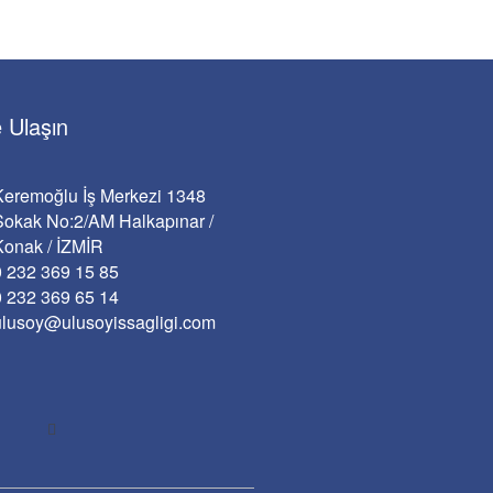
 Ulaşın
Keremoğlu İş Merkezi 1348
Sokak No:2/AM Halkapınar /
Konak / İZMİR
0 232 369 15 85
0 232 369 65 14
ulusoy@ulusoyissagligi.com