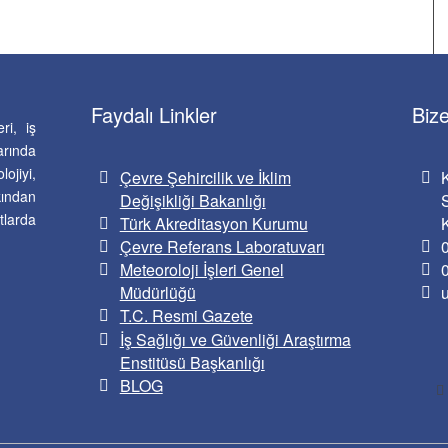
Faydalı Linkler
Bize
ri, iş
rında
ojiyi,
Çevre Şehircilik ve İklim
kından
Değişikliği Bakanlığı
tlarda
Türk Akreditasyon Kurumu
Çevre Referans Laboratuvarı
Meteoroloji İşleri Genel
Müdürlüğü
T.C. Resmi Gazete
İş Sağlığı ve Güvenliği Araştırma
Enstitüsü Başkanlığı
BLOG